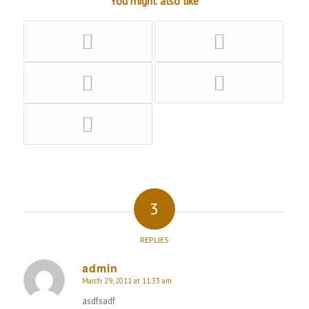
You might also like
3
REPLIES
admin
March 29, 2011 at 11:33 am
says:
asdfsadf